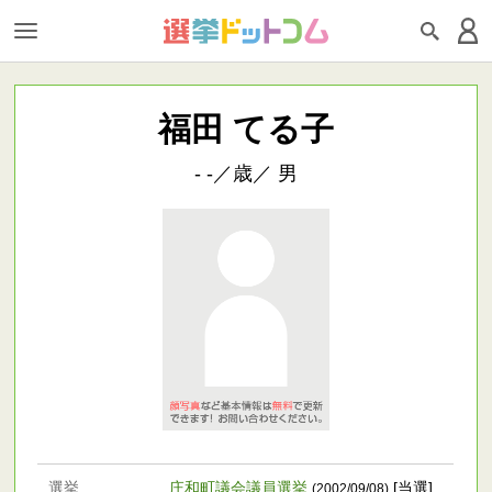
福田 てる子
- -／歳／ 男
選挙
庄和町議会議員選挙
[当選]
(2002/09/08)