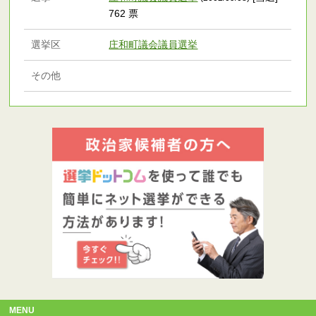
762 票
選挙区
庄和町議会議員選挙
その他
MENU