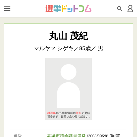
丸山 茂紀
マルヤマ シゲキ／85歳／ 男
選挙
高梁市議会議員選挙
[当選]
(2008/09/28)