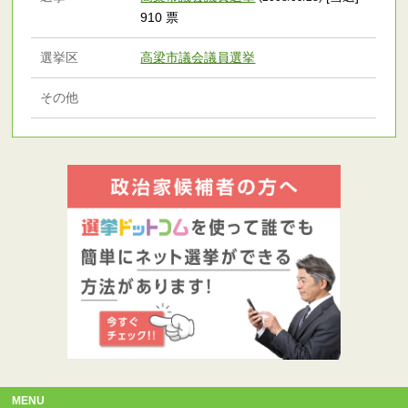
910 票
選挙区
高梁市議会議員選挙
その他
MENU