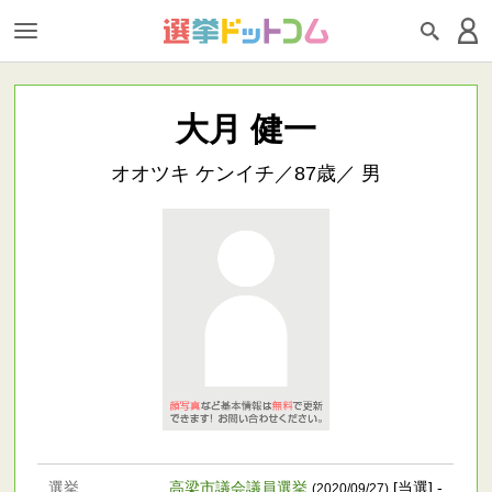
大月 健一
オオツキ ケンイチ／87歳／ 男
選挙
高梁市議会議員選挙
[当選] -
(2020/09/27)