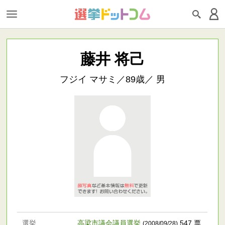
藤井 将己
フジイ マサミ／89歳／ 男
選挙
高梁市議会議員選挙
547 票
(2008/09/28)