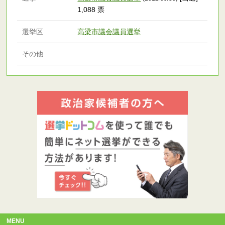
1,088 票
選挙区
高梁市議会議員選挙
その他
MENU