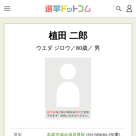
植田 二郎
ウエダ ジロウ／80歳／ 男
選挙
高梁市議会議員選挙
[当選]
(2012/09/30)