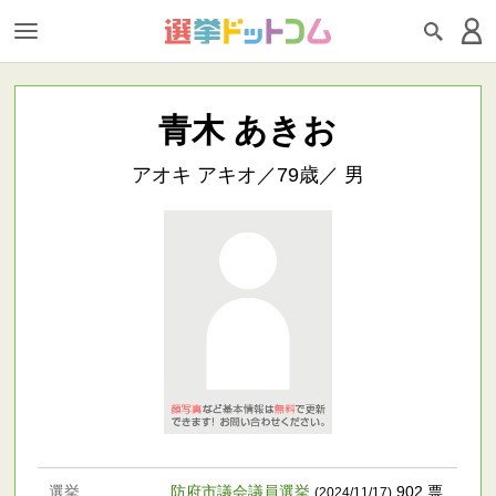
青木 あきお
アオキ アキオ／79歳／ 男
選挙
防府市議会議員選挙
902 票
(2024/11/17)