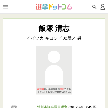
飯塚 清志
イイヅカ キヨシ／82歳／ 男
選挙
渋川市議会議員選挙
845 票
(2015/02/08)