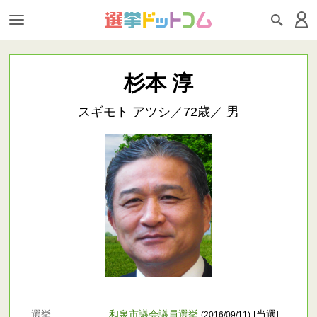
杉本 淳
スギモト アツシ／72歳／ 男
選挙
和泉市議会議員選挙
[当選]
(2016/09/11)