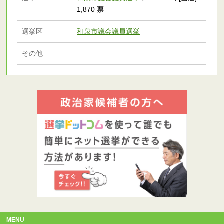
1,870 票
選挙区
和泉市議会議員選挙
その他
MENU