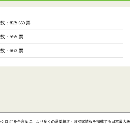
票数：625
票
.650
票数：555 票
票数：663 票
モシロク”を合言葉に、より多くの選挙報道・政治家情報を掲載する日本最大