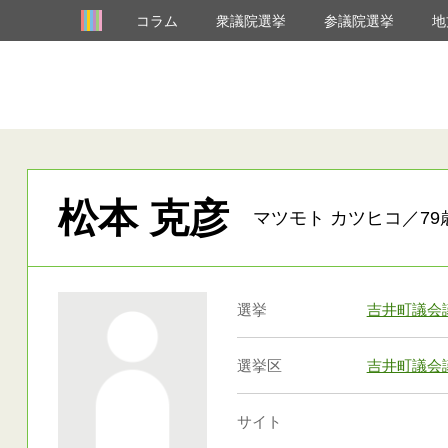
コラム
衆議院選挙
参議院選挙
地
松本 克彦
マツモト カツヒコ／79
選挙
吉井町議会
選挙区
吉井町議会
サイト