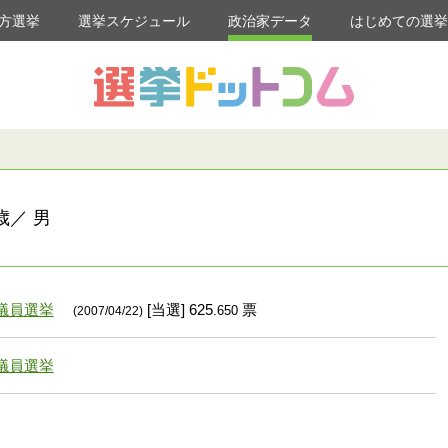
方選挙
選挙スケジュール
政治家データ
はじめての選
歳／ 男
議員選挙
[当選] 625
票
.650
(2007/04/22)
議員選挙