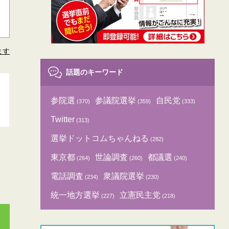
ます
話題のキーワード
参院選
参議院選挙
自民党
(370)
(359)
(333)
Twitter
(313)
選挙ドットコムちゃんねる
(282)
東京都
世論調査
都議選
(264)
(260)
(240)
電話調査
衆議院選挙
(234)
(230)
統一地方選挙
立憲民主党
(227)
(218)