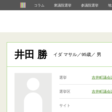
コラム
衆議院選挙
参議院選挙
地
井田 勝
イダ マサル／95歳／ 男
選挙
吉井町議会
選挙区
吉井町議会
サイト