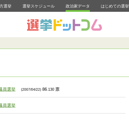
方選挙
選挙スケジュール
政治家データ
はじめての選
議員選挙
86
票
.130
(2007/04/22)
議員選挙