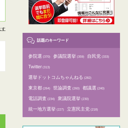
ます
話題のキーワード
参院選
参議院選挙
自民党
(370)
(359)
(333)
Twitter
(313)
選挙ドットコムちゃんねる
(282)
東京都
世論調査
都議選
(264)
(260)
(240)
電話調査
衆議院選挙
(234)
(230)
統一地方選挙
立憲民主党
(227)
(218)