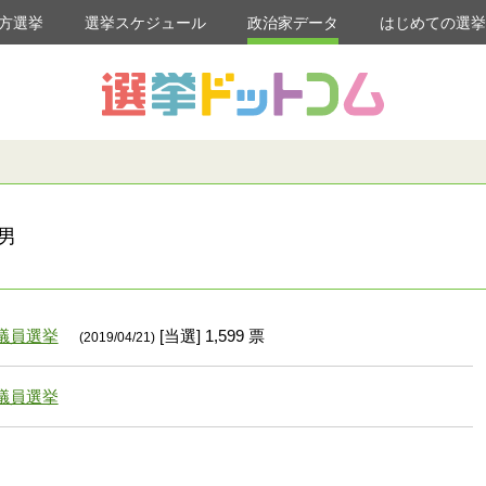
方選挙
選挙スケジュール
政治家データ
はじめての選
男
議員選挙
[当選] 1,599 票
(2019/04/21)
議員選挙