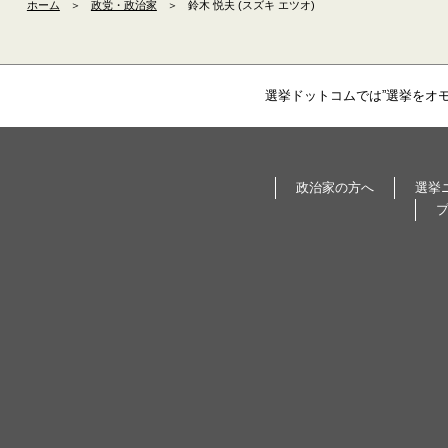
ホーム
＞
政党・政治家
＞
鈴木 悦夫 (スズキ エツオ)
選挙ドットコムでは”選挙をオ
政治家の方へ
選挙