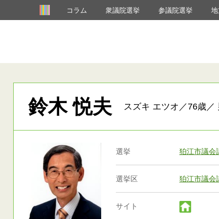
コラム
衆議院選挙
参議院選挙
地
鈴木 悦夫
スズキ エツオ／76歳／ 
選挙
狛江市議会
選挙区
狛江市議会
サイト