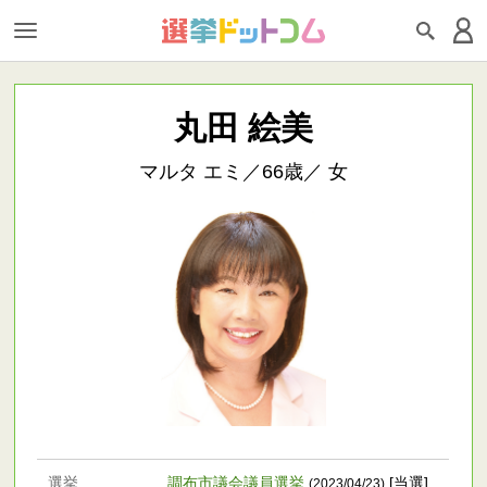
丸田 絵美
マルタ エミ／66歳／ 女
選挙
調布市議会議員選挙
[当選]
(2023/04/23)