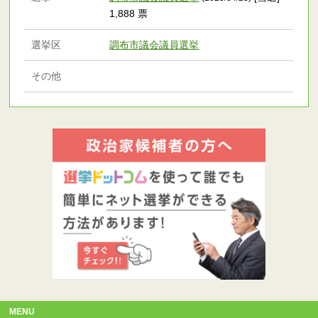
1,888 票
選挙区
調布市議会議員選挙
その他
MENU