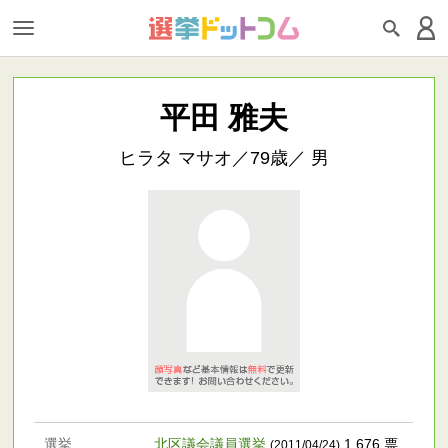
平田 雅夫
ヒラタ マサオ／79歳／ 男
選挙
北区議会議員選挙
1,676 票
(2011/04/24)