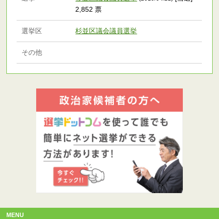
2,852 票
選挙区
杉並区議会議員選挙
その他
MENU