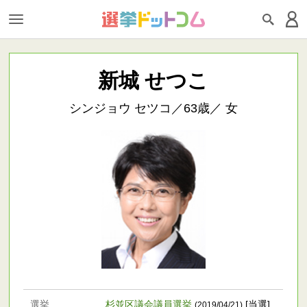
新城 せつこ
シンジョウ セツコ／63歳／ 女
選挙
杉並区議会議員選挙
[当選]
(2019/04/21)