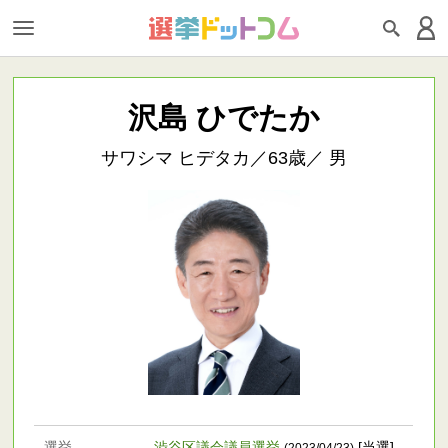
沢島 ひでたか
サワシマ ヒデタカ／63歳／ 男
選挙
渋谷区議会議員選挙
[当選]
(2023/04/23)