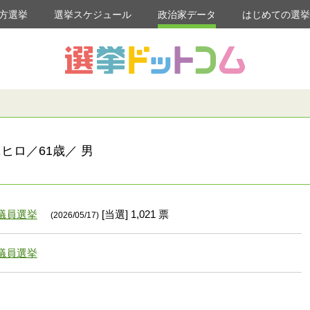
方選挙
選挙スケジュール
政治家データ
はじめての選
ヒロ／61歳／ 男
議員選挙
[当選] 1,021 票
(2026/05/17)
議員選挙