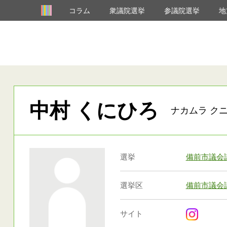
コラム
衆議院選挙
参議院選挙
地
中村 くにひろ
ナカムラ クニ
選挙
備前市議会
選挙区
備前市議会
サイト