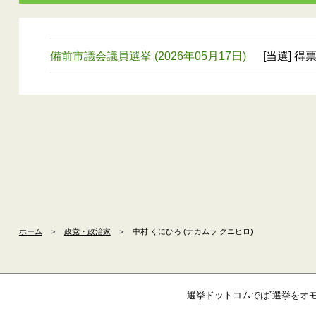
備前市議会議員選挙 (2026年05月17日)
[当選] 得票
ホーム
＞
政党・政治家
＞
中村 くにひろ (ナカムラ クニヒロ)
選挙ドットコムでは”選挙をオ