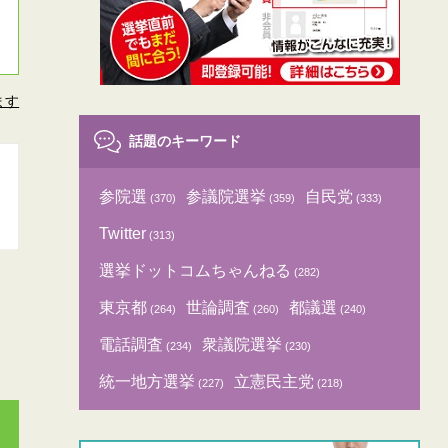
ます
話題のキーワード
参院選
参議院選挙
自民党
(370)
(359)
(333)
Twitter
(313)
選挙ドットコムちゃんねる
(282)
東京都
世論調査
都議選
(264)
(260)
(240)
電話調査
衆議院選挙
(234)
(230)
統一地方選挙
立憲民主党
(227)
(218)