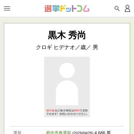
黒木 秀尚
クロギ ヒデナオ／歳／ 男
選挙
府中市長選挙
4,686 票
(2026/04/26)