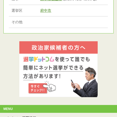
選挙区
府中市
その他
MENU