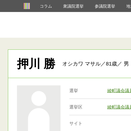
コラム
衆議院選挙
参議院選挙
地
押川 勝
オシカワ マサル／81歳／ 男
選挙
綾町議会議
選挙区
綾町議会議
サイト