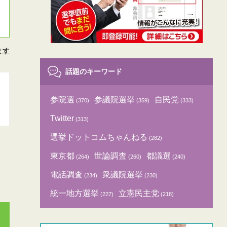
ます
話題のキーワード
参院選
参議院選挙
自民党
(370)
(359)
(333)
Twitter
(313)
選挙ドットコムちゃんねる
(282)
東京都
世論調査
都議選
(264)
(260)
(240)
電話調査
衆議院選挙
(234)
(230)
統一地方選挙
立憲民主党
(227)
(218)