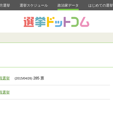
方選挙
選挙スケジュール
政治家データ
はじめての選
員選挙
285 票
(2015/04/26)
員選挙