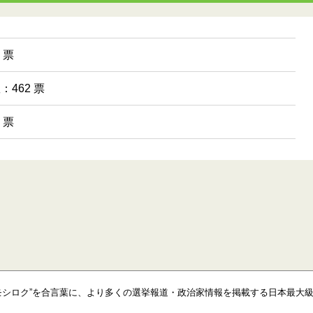
 票
：462 票
 票
モシロク”を合言葉に、より多くの選挙報道・政治家情報を掲載する日本最大