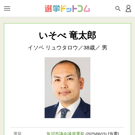
いそべ 竜太郎
イソベ リュウタロウ／38歳／ 男
選挙
魚沼市議会議員選挙
[当選]
(2025/06/15)