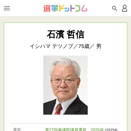
石濱 哲信
イシハマ テツノブ／75歳／ 男
選挙
第27回参議院議員選挙 2025年
(2025/0