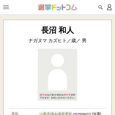
長沼 和人
ナガヌマ カズヒト／歳／ 男
選挙
山梨市議会議員選挙
[当選]
(2025/04/27)