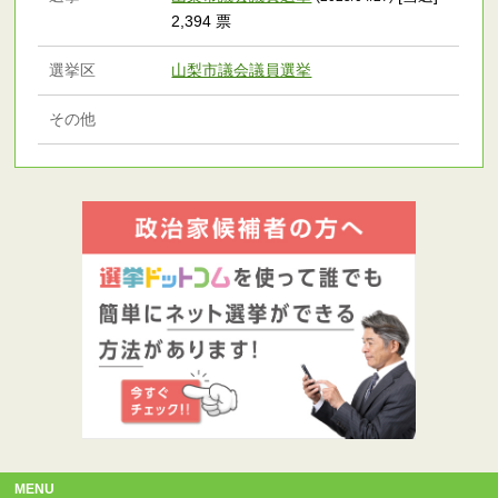
2,394 票
選挙区
山梨市議会議員選挙
その他
MENU