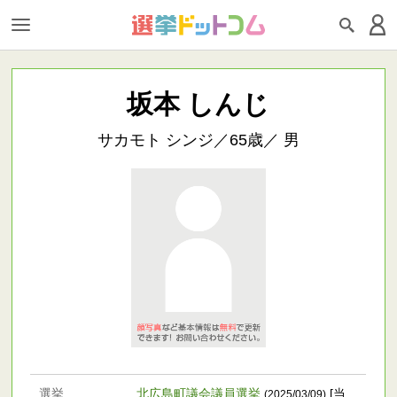
坂本 しんじ
サカモト シンジ／65歳／ 男
選挙
北広島町議会議員選挙
[当
(2025/03/09)