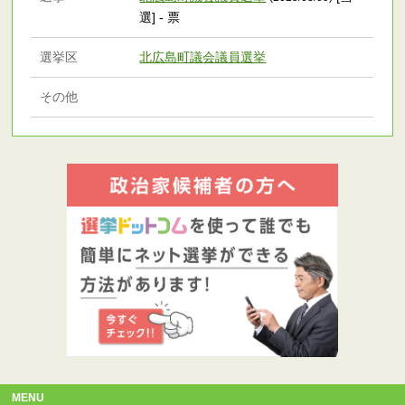
選] - 票
選挙区
北広島町議会議員選挙
その他
MENU