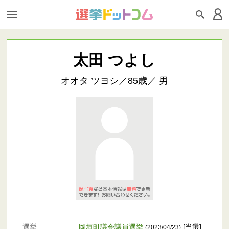
太田 つよし
オオタ ツヨシ／85歳／ 男
選挙
岡垣町議会議員選挙
[当選]
(2023/04/23)