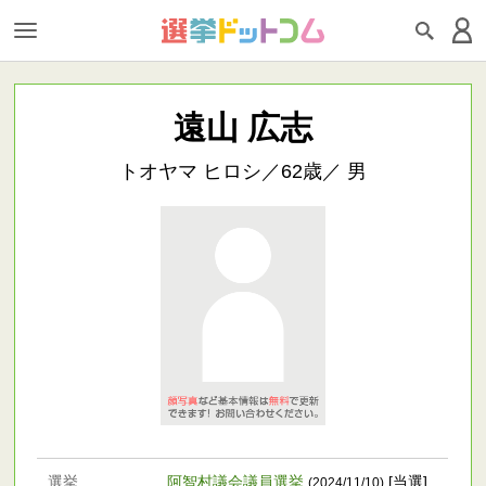
遠山 広志
トオヤマ ヒロシ／62歳／ 男
選挙
阿智村議会議員選挙
[当選]
(2024/11/10)