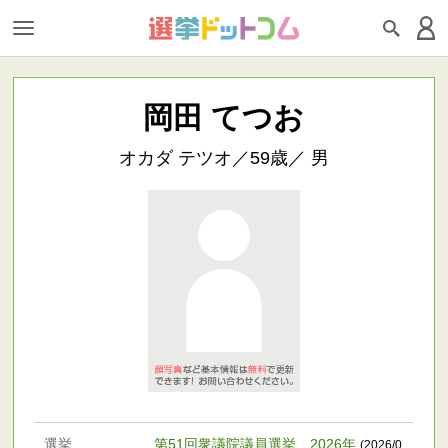
岡田 てつお
オカダ テツオ／59歳／ 男
選挙
第51回衆議院議員選挙 2026年
(2026/0