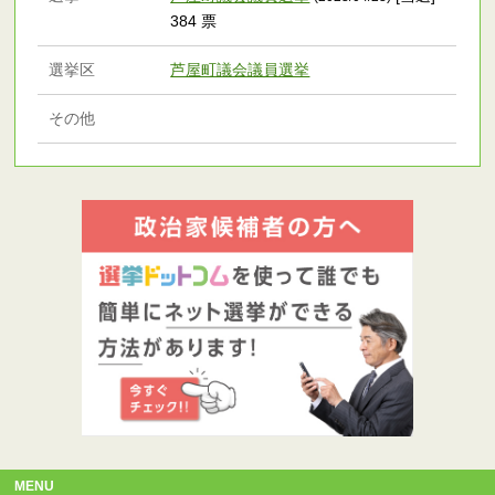
384 票
選挙区
芦屋町議会議員選挙
その他
MENU