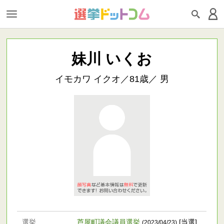
妹川 いくお
イモカワ イクオ／81歳／ 男
選挙
芦屋町議会議員選挙
[当選]
(2023/04/23)