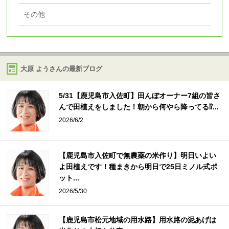
その他
大原 ようさんの最新ブログ
5/31【鹿児島市入佐町】田んぼオーナー7組の皆さ
んで田植えをしました！朝から何やら降ってる⁉...
2026/6/2
【鹿児島市入佐町で無農薬の米作り】明日いよい
よ田植えです！種まきから明日で25日ミノル式ポ
ット...
2026/5/30
【鹿児島市松元地域の用水路】用水路の泥あげは