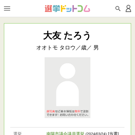
大友 たろう
オオトモ タロウ／歳／ 男
選挙
南陽市議会議員選挙
[当選]
(2024/03/24)