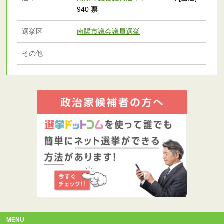
940 票
選挙区
南陽市議会議員選挙
その他
MENU