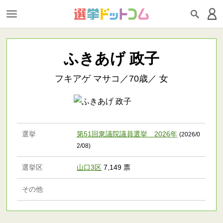
ふきあげ 政子
フキアゲ マサコ／70歳／ 女
選挙
第51回衆議院議員選挙 2026年
(2026/0
2/08)
選挙区
山口3区
7,149 票
その他