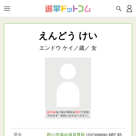
えんどう けい
エンドウ ケイ／歳／ 女
選挙
郡山市議会議員選挙
682
.93
(2023/08/06)