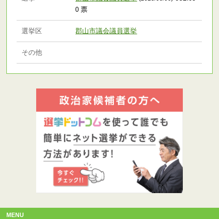
票
0
選挙区
郡山市議会議員選挙
その他
MENU