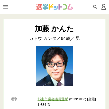
加藤 かんた
カトウ カンタ／64歳／ 男
選挙
郡山市議会議員選挙
[当選]
(2023/08/06)
1,684 票