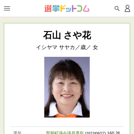
石山 さや花
イシヤマ サヤカ／歳／ 女
選挙
聖籠町議会議員選挙
160
.28
(2023/08/27)