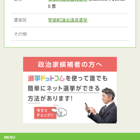
票
0
選挙区
聖籠町議会議員選挙
その他
MENU