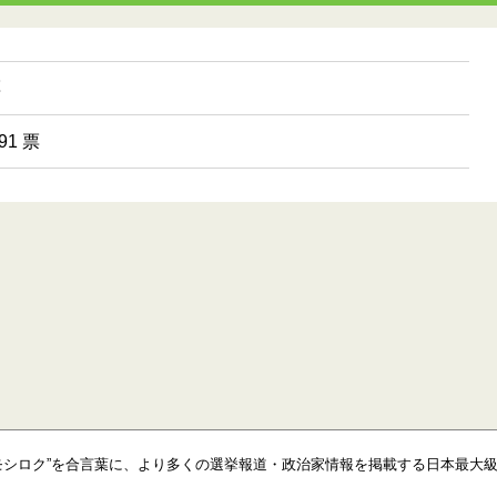
票
1 票
モシロク”を合言葉に、より多くの選挙報道・政治家情報を掲載する日本最大