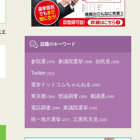
ます
話題のキーワード
参院選
参議院選挙
自民党
(370)
(359)
(333)
Twitter
(313)
選挙ドットコムちゃんねる
(282)
東京都
世論調査
都議選
(264)
(260)
(240)
電話調査
衆議院選挙
(234)
(230)
統一地方選挙
立憲民主党
(227)
(218)