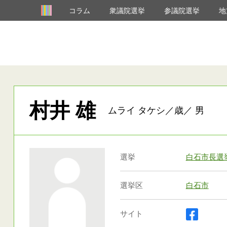
コラム
衆議院選挙
参議院選挙
地
村井 雄
ムライ タケシ／歳／ 男
選挙
白石市長選
選挙区
白石市
サイト