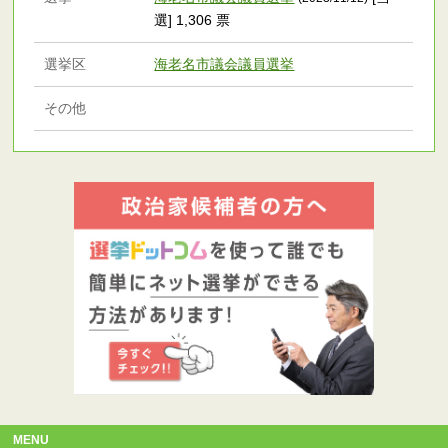
選] 1,306 票
選挙区
海老名市議会議員選挙
その他
MENU