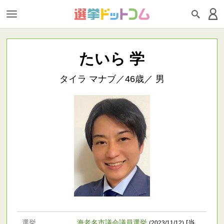
たいら 学
タイラ マナブ／46歳／ 男
選挙
海老名市議会議員選挙
[当
(2023/11/12)