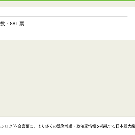
票数：881 票
モシロク”を合言葉に、より多くの選挙報道・政治家情報を掲載する日本最大