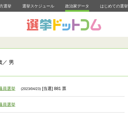
方選挙
選挙スケジュール
政治家データ
はじめての選
歳／ 男
議員選挙
[当選] 881 票
(2023/04/23)
議員選挙