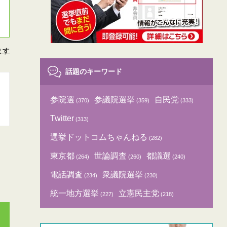
ます
話題のキーワード
参院選
参議院選挙
自民党
(370)
(359)
(333)
Twitter
(313)
選挙ドットコムちゃんねる
(282)
東京都
世論調査
都議選
(264)
(260)
(240)
電話調査
衆議院選挙
(234)
(230)
統一地方選挙
立憲民主党
(227)
(218)