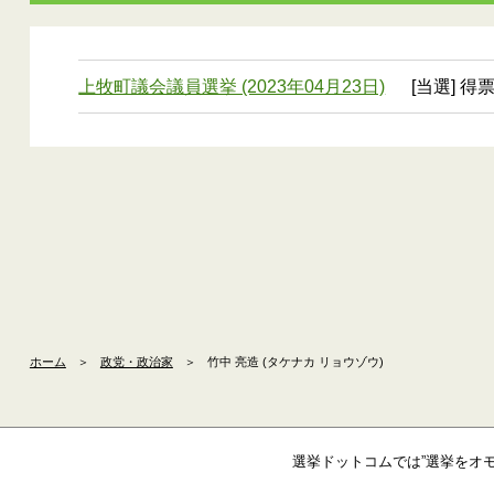
上牧町議会議員選挙 (2023年04月23日)
[当選] 得
ホーム
＞
政党・政治家
＞
竹中 亮造 (タケナカ リョウゾウ)
選挙ドットコムでは”選挙をオ