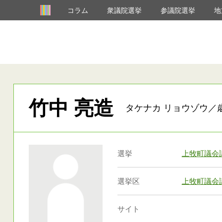
コラム
衆議院選挙
参議院選挙
地
竹中 亮造
タケナカ リョウゾウ／
選挙
上牧町議会
選挙区
上牧町議会
サイト