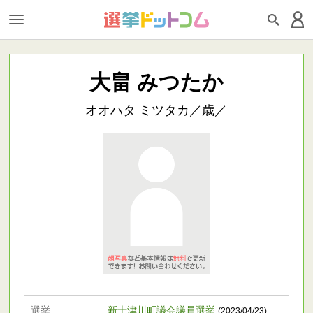
大畠 みつたか
オオハタ ミツタカ／歳／
選挙
新十津川町議会議員選挙
(2023/04/23)