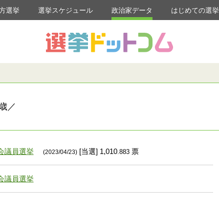
方選挙
選挙スケジュール
政治家データ
はじめての選
歳／
会議員選挙
[当選] 1,010
票
.883
(2023/04/23)
会議員選挙