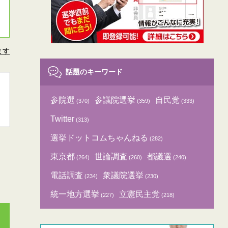
ます
話題のキーワード
参院選
参議院選挙
自民党
(370)
(359)
(333)
Twitter
(313)
選挙ドットコムちゃんねる
(282)
東京都
世論調査
都議選
(264)
(260)
(240)
電話調査
衆議院選挙
(234)
(230)
統一地方選挙
立憲民主党
(227)
(218)