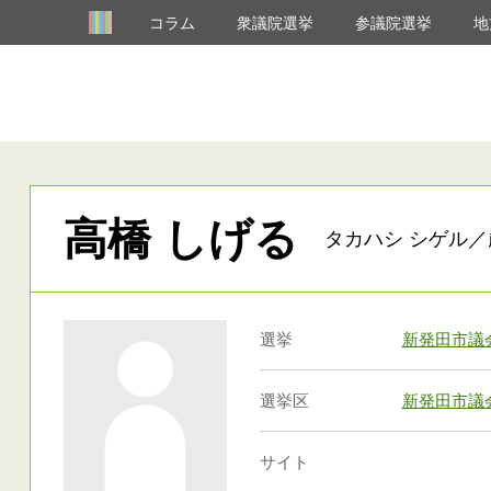
コラム
衆議院選挙
参議院選挙
地
高橋 しげる
タカハシ シゲル／
選挙
新発田市議
選挙区
新発田市議
サイト