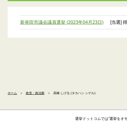
新発田市議会議員選挙 (2023年04月23日)
[当選] 
ホーム
＞
政党・政治家
＞
高橋 しげる (タカハシ シゲル)
選挙ドットコムでは”選挙をオ