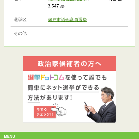
3,547 票
選挙区
瀬戸市議会議員選挙
その他
MENU