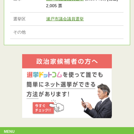
2,005 票
選挙区
瀬戸市議会議員選挙
その他
MENU