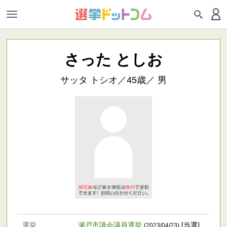
さった としお
サッタ トシオ／45歳／ 男
選挙
瀬戸市議会議員選挙
[当選]
(2023/04/23)