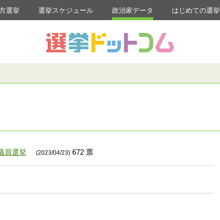
方選挙
選挙スケジュール
政治家データ
はじめての選
議員選挙
672 票
(2023/04/23)