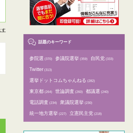
ます
話題のキーワード
参院選
参議院選挙
自民党
(370)
(359)
(333)
Twitter
(313)
選挙ドットコムちゃんねる
(282)
東京都
世論調査
都議選
(264)
(260)
(240)
電話調査
衆議院選挙
(234)
(230)
統一地方選挙
立憲民主党
(227)
(218)