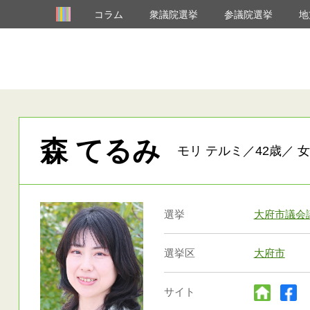
コラム
衆議院選挙
参議院選挙
地
森 てるみ
モリ テルミ／42歳／ 女
選挙
大府市議会
選挙区
大府市
サイト