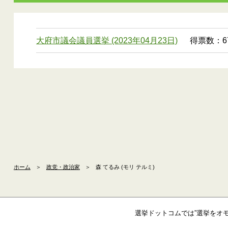
大府市議会議員選挙 (2023年04月23日)
得票数：67
ホーム
＞
政党・政治家
＞
森 てるみ (モリ テルミ)
選挙ドットコムでは”選挙をオ