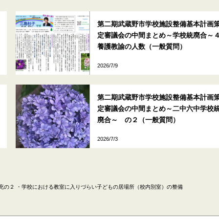
第二期武蔵野市学校施設整備基本計画
定審議会の中間まとめ～学校統廃合～
養護教諭の人数（一般質問）
2026/7/9
第二期武蔵野市学校施設整備基本計画
定審議会の中間まとめ～二中六中学校
廃合～ の２（一般質問）
2026/7/3
充の２ ・学校における教室に入りづらい子どもの居場所（校内別室）の整備