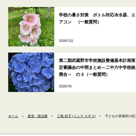
学校の暑さ対策 ボトル対応冷水器、エ
アコン （一般質問）
2026/7/11
第二期武蔵野市学校施設整備基本計画策
定審議会の中間まとめ～二中六中学校統
廃合～ の３（一般質問）
2026/7/5
ホーム
＞
政党・政治家
＞
三島 杉子 (ミシマ スギコ)
＞
子どもの居場所の拡