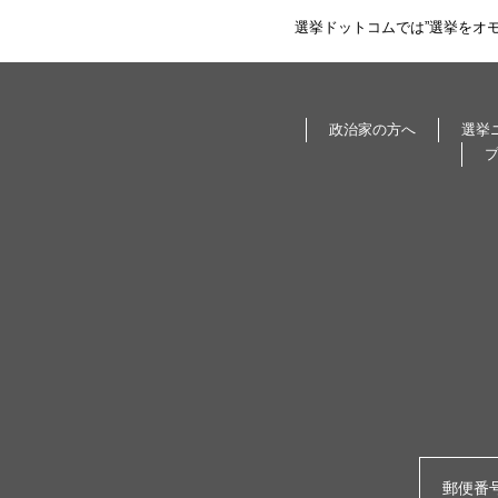
選挙ドットコムでは”選挙をオ
政治家の方へ
選挙
郵便番