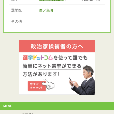
選挙区
西ノ島町
その他
MENU