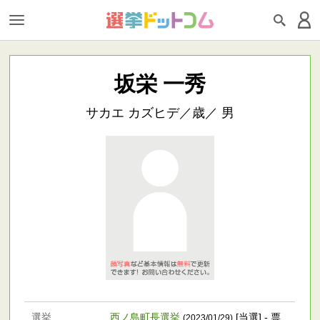
坂栄 一秀
サカエ カズヒデ／歳／ 男
選挙
西ノ島町長選挙
[当選] - 票
(2023/01/29)