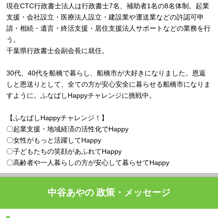
現在CTC行政書士法人は行政書士7名、補助者1名の8名体制。起業
支援・会社設立・医療法人設立・建設業や運送業などの許認可申
請・相続・遺言・終活支援・居住支援法人サポートなどの業務を行
う。
千葉県行政書士会副会長に就任。
30代、40代を船橋で暮らし、船橋市が大好きになりました。恩返
しと恩送りとして、全ての方が安心安全に暮らせる船橋市になりま
すように。ふなばしHappyチャレンジに挑戦中。
【ふなばしHappyチャレンジ！】
〇起業支援・地域経済の活性化でHappy
〇女性がもっと活躍してHappy
〇子どもたちの笑顔があふれてHappy
〇高齢者や一人暮らしの方が安心して暮らせてHappy
中谷あやの 政策・メッセージ