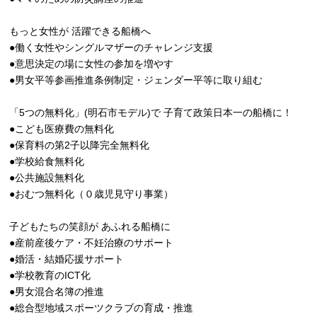
もっと女性が 活躍できる船橋へ
●働く女性やシングルマザーのチャレンジ支援
●意思決定の場に女性の参加を増やす
●男女平等参画推進条例制定・ジェンダー平等に取り組む
「5つの無料化」(明石市モデル)で 子育て政策日本一の船橋に！
●こども医療費の無料化
●保育料の第2子以降完全無料化
●学校給食無料化
●公共施設無料化
●おむつ無料化（０歳児見守り事業）
子どもたちの笑顔が あふれる船橋に
●産前産後ケア・不妊治療のサポート
●婚活・結婚応援サポート
●学校教育のICT化
●男女混合名簿の推進
●総合型地域スポーツクラブの育成・推進