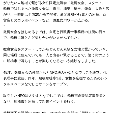
がりたい→地域で繋がる女性限定交流会「微魔女会」スタート。
船橋ではじまった微魔女会は、市川、浦安、埼玉、鎌倉、大阪と広
がり、一時期は全国20か所で開催。新聞取材や行政との連携、百
貨店とのコラボイベントなど、微魔女パワーが広がる。
↑
微魔女会をはじめるまでは、自宅と行政書士事務所の往復の日々
で、船橋にほとんど知り合いがいませんでした。
微魔女会をスタートしてからどんどん素敵な女性と繋がっていき、
同じ場所に住んでいても、人と出会い繋がることで、違う街のよう
に船橋市で暮らすことが楽しくなるという経験をしました。
45才、微魔女会の仲間たちとNPO法人やなとなでしこを設立。代
表理事に就任。同年、船橋駅徒歩3分、女性を応援するためのレン
タルスペースなでしこサロンをオープン。
設立したNPO法人やまとなでしこでは、船橋市創業認定事業者と
なり、船橋市と連携して起業イベントを行う。
船橋商工会議所では2014年～2019年の5年間で「船橋ハッピー創