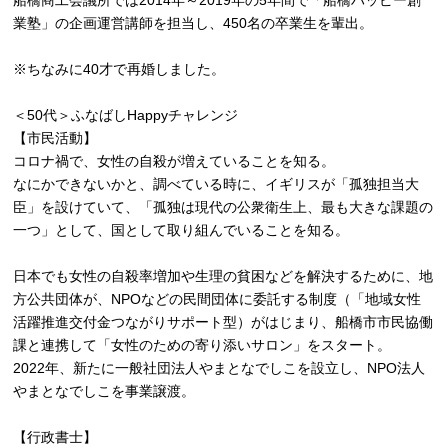
業塾」の企画運営講師を担当し、450名の卒業生を輩出。
※ちなみに40才で再婚しました。
＜50代＞ふなばしHappyチャレンジ
【市民活動】
コロナ禍で、女性の自殺が増えていることを知る。
なにかできないかと、調べている時に、イギリスが「孤独担当大
臣」を設けていて、「孤独は現代の公衆衛生上、最も大きな課題の
一つ」として、国として取り組んでいることを知る。
日本でも女性の自殺率増加や生理の貧困などを解決するために、地
方公共団体が、NPOなどの民間団体に委託する制度（「地域女性
活躍推進交付金つながりサポート型）がはじまり、船橋市市民協働
課と連携して「女性のための寄り添いサロン」をスタート。
2022年、新たに一般社団法人やまとなでしこを設立し、NPO法人
やまとなでしこを事業譲渡。
【行政書士】