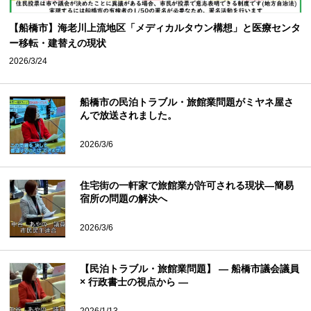
【船橋市】海老川上流地区「メディカルタウン構想」と医療センタ
ー移転・建替えの現状
2026/3/24
船橋市の民泊トラブル・旅館業問題がミヤネ屋さ
んで放送されました。
2026/3/6
住宅街の一軒家で旅館業が許可される現状―簡易
宿所の問題の解決へ
2026/3/6
【民泊トラブル・旅館業問題】 ― 船橋市議会議員
× 行政書士の視点から ―
2026/1/13