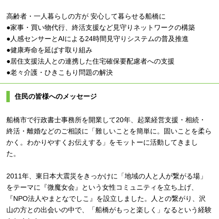
高齢者・一人暮らしの方が 安心して暮らせる船橋に
●家事・買い物代行、終活支援など見守りネットワークの構築
●人感センサーとAIによる24時間見守りシステムの普及推進
●健康寿命を延ばす取り組み
●居住支援法人との連携した住宅確保要配慮者への支援
●老々介護・ひきこもり問題の解決
住民の皆様へのメッセージ
船橋市で行政書士事務所を開業して20年、起業経営支援・相続・
終活・離婚などのご相談に「難しいことを簡単に。固いことを柔ら
かく。わかりやすくお伝えする」をモットーに活動してきまし
た。
2011年、東日本大震災をきっかけに「地域の人と人が繋がる場」
をテーマに『微魔女会』という女性コミュニティを立ち上げ、
『NPO法人やまとなでしこ』を設立しました。人との繋がり、沢
山の方との出会いの中で、「船橋がもっと楽しく」なるという経験