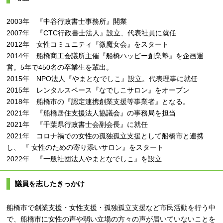
2003年 『中谷行政書士事務所』開業
2007年 『CTC行政書士法人』設立、代表社員に就任
2012年 女性コミュニティ『微魔女会』をスタート
2014年 船橋商工会議所主催『船橋ハッピー創業塾』を企画運
営。5年で450名の卒業生を輩出。
2015年 NPO法人『やまとなでしこ』設立。代表理事に就任
2015年 レンタルスペース『なでしこサロン』をオープン
2018年 船橋市の『認定連携創業支援等事業者』となる。
2021年 『船橋居住支援法人協議会』の事務局を担当
2021年 『千葉県行政書士会副会長』に就任
2021年 コロナ禍での女性の孤独孤立支援として船橋市と連携
し、 『 女性のための寄り添いサロン』をスタート
2022年 『一般社団法人やまとなでしこ』を設立
議員を志したきっかけ
船橋市で創業支援・女性支援・孤独孤立支援など市民活動を行う中
で、船橋市に女性の声や弱い立場の方々の声が届いていないことを