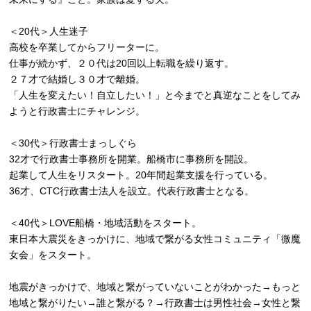
＜20代＞人生迷子
高校を卒業してからフリーターに。
仕事が続かず、２０代は20回以上転職を繰り返す。
２７才で結婚し３０才で離婚。
「人生を変えたい！自立したい！」と今までと真逆なことをしてみ
ようと行政書士にチャレンジ。
＜30代＞行政書士まっしぐら
32才で行政書士事務所を開業。船橋市に事務所を開設。
起業して人生をリスタート。20年間起業支援を行っている。
36才、CTC行政書士法人を設立。代表行政書士となる。
＜40代＞LOVE船橋・地域活動をスタート。
東日本大震災をきっかけに、地域で繋がる女性コミュニティ「微魔
女会」をスタート。
地震がきっかけで、地域と繋がっていないことがわかった→もっと
地域と繋がりたい→誰と繋がる？→行政書士は男性社会→女性と繋