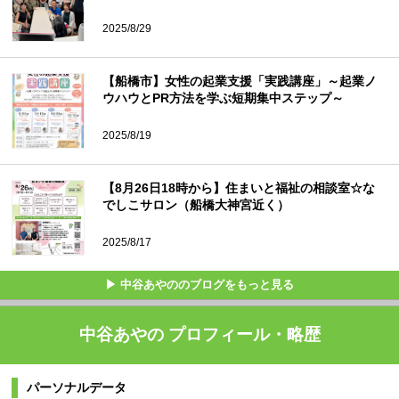
2025/8/29
【船橋市】女性の起業支援「実践講座」～起業ノ
ウハウとPR方法を学ぶ短期集中ステップ～
2025/8/19
【8月26日18時から】住まいと福祉の相談室☆な
でしこサロン（船橋大神宮近く）
2025/8/17
▶ 中谷あやののブログをもっと見る
中谷あやの プロフィール・略歴
パーソナルデータ