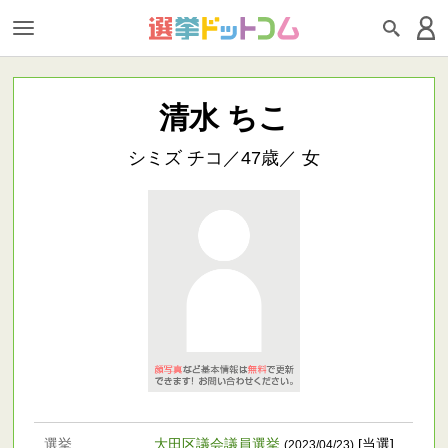
清水 ちこ
シミズ チコ／47歳／ 女
選挙
大田区議会議員選挙
[当選]
(2023/04/23)