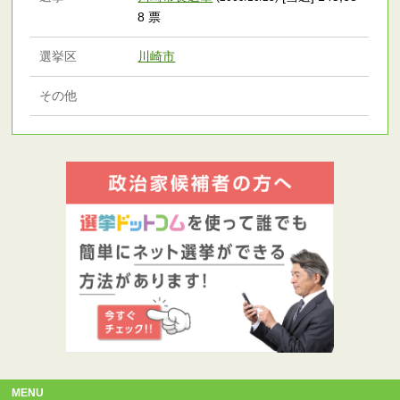
8 票
選挙区
川崎市
その他
MENU