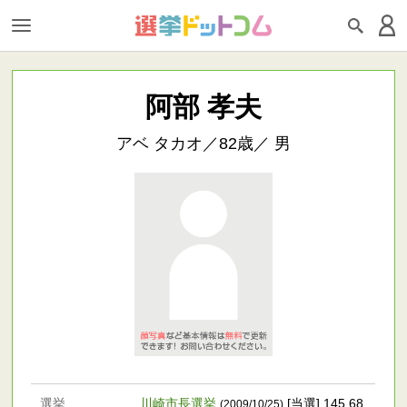
阿部 孝夫
アベ タカオ／82歳／ 男
選挙
川崎市長選挙
[当選] 145,68
(2009/10/25)