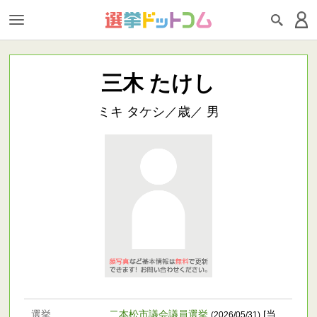
三木 たけし
ミキ タケシ／歳／ 男
選挙
二本松市議会議員選挙
[当
(2026/05/31)