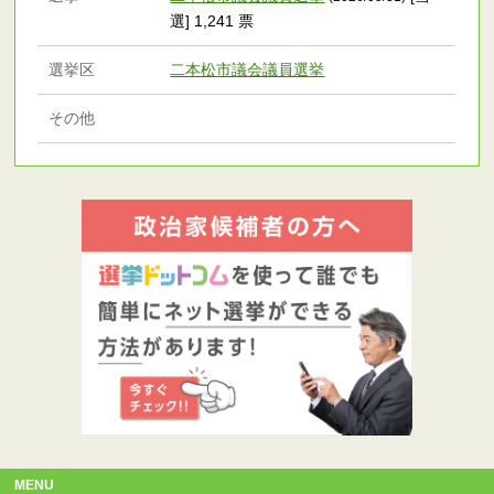
選] 1,241 票
選挙区
二本松市議会議員選挙
その他
MENU