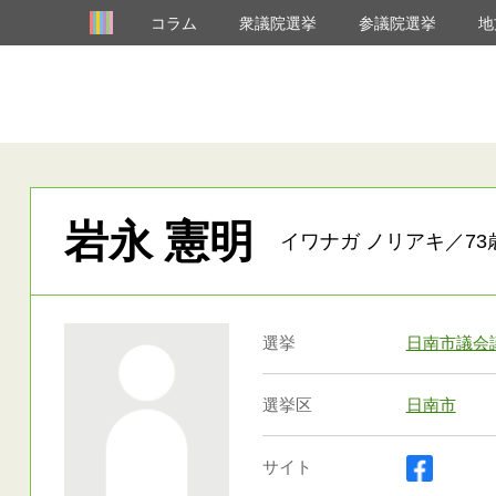
コラム
衆議院選挙
参議院選挙
地
岩永 憲明
イワナガ ノリアキ／73
選挙
日南市議会
選挙区
日南市
サイト