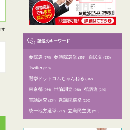
ます
話題のキーワード
参院選
参議院選挙
自民党
(370)
(359)
(333)
Twitter
(313)
選挙ドットコムちゃんねる
(282)
東京都
世論調査
都議選
(264)
(260)
(240)
電話調査
衆議院選挙
(234)
(230)
統一地方選挙
立憲民主党
(227)
(218)