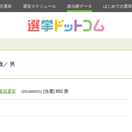
方選挙
選挙スケジュール
政治家データ
はじめての選
歳／ 男
議員選挙
[当選] 892 票
(2019/04/21)