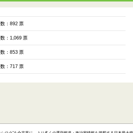
票数：892 票
数：1,069 票
票数：853 票
票数：717 票
モシロク”を合言葉に、より多くの選挙報道・政治家情報を掲載する日本最大