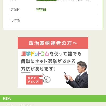
選挙区
宇美町
その他
MENU