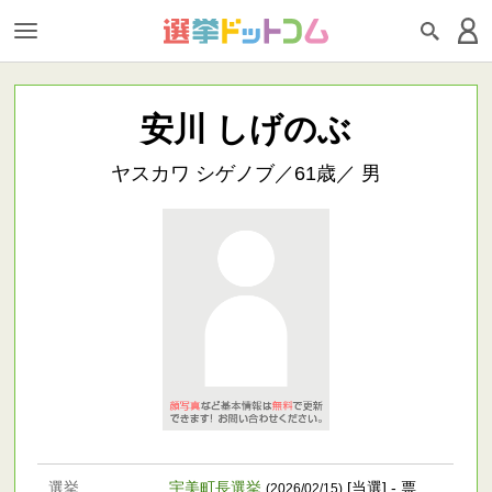
安川 しげのぶ
ヤスカワ シゲノブ／61歳／ 男
選挙
宇美町長選挙
[当選] - 票
(2026/02/15)