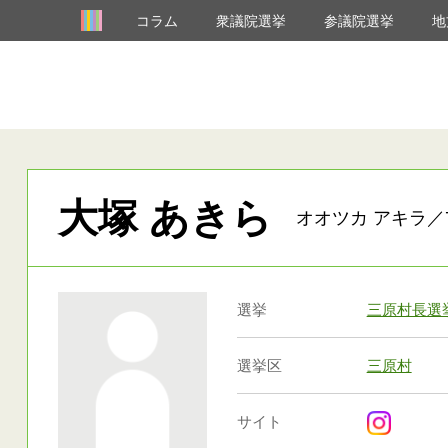
コラム
衆議院選挙
参議院選挙
地
大塚 あきら
オオツカ アキラ／7
選挙
三原村長選
選挙区
三原村
サイト