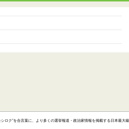
モシロク”を合言葉に、より多くの選挙報道・政治家情報を掲載する日本最大