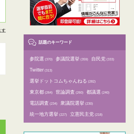
ます
話題のキーワード
参院選
参議院選挙
自民党
(370)
(359)
(333)
Twitter
(313)
選挙ドットコムちゃんねる
(282)
東京都
世論調査
都議選
(264)
(260)
(240)
電話調査
衆議院選挙
(234)
(230)
統一地方選挙
立憲民主党
(227)
(218)