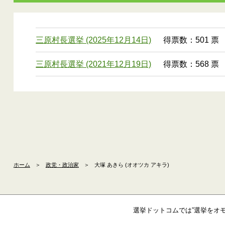
三原村長選挙 (2025年12月14日)
得票数：501 票
三原村長選挙 (2021年12月19日)
得票数：568 票
ホーム
＞
政党・政治家
＞
大塚 あきら (オオツカ アキラ)
選挙ドットコムでは”選挙をオ