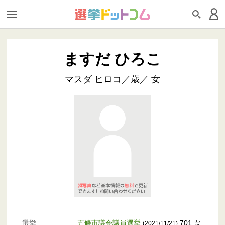
ますだ ひろこ
マスダ ヒロコ／歳／ 女
選挙
五條市議会議員選挙
701 票
(2021/11/21)